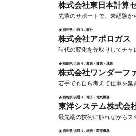
株式会社東日本計算
先輩のサポートで、未経験か
福島県 中通り / 商社
star
株式会社アポロガス
時代の変化を先取りしてチャ
福島県 浜通り / 農業・林業・漁業
star
株式会社ワンダーフ
若手でも自ら考えて仕事を築
福島県 浜通り / 電子・電気機器
star
東洋システム株式会
最先端の技術に触れながらス
福島県 浜通り / 精密・医療機器
star