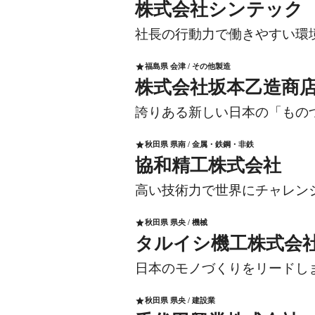
株式会社シンテック
社長の行動力で働きやすい環
福島県 会津 / その他製造
star
株式会社坂本乙造商
誇りある新しい日本の「もの
秋田県 県南 / 金属・鉄鋼・非鉄
star
協和精工株式会社
高い技術力で世界にチャレン
秋田県 県央 / 機械
star
タルイシ機工株式会
日本のモノづくりをリードし
秋田県 県央 / 建設業
star