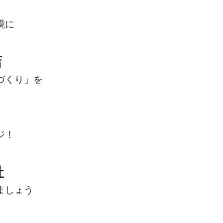
境に
店
づくり」を
ジ！
社
ましょう