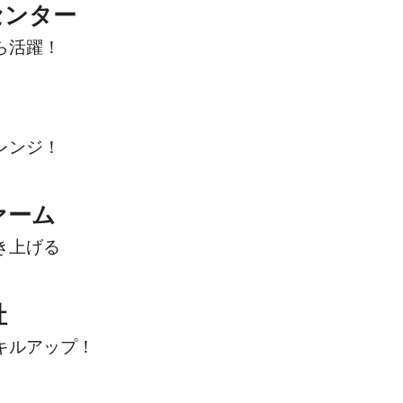
センター
ら活躍！
レンジ！
ァーム
き上げる
社
キルアップ！