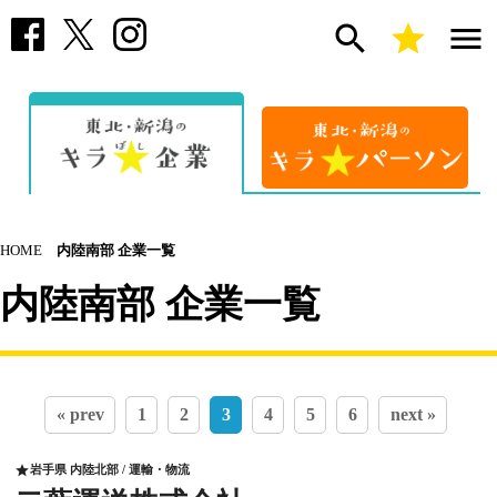
search
star
menu
HOME
内陸南部 企業一覧
内陸南部 企業一覧
« prev
1
2
3
4
5
6
next »
岩手県 内陸北部 / 運輸・物流
star