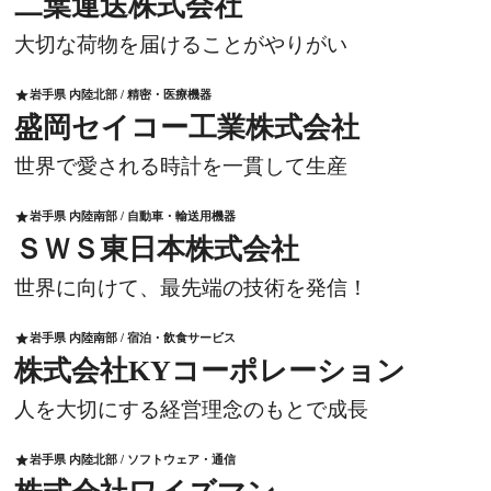
二葉運送株式会社
大切な荷物を届けることがやりがい
岩手県 内陸北部 / 精密・医療機器
star
盛岡セイコー工業株式会社
世界で愛される時計を一貫して生産
岩手県 内陸南部 / 自動車・輸送用機器
star
ＳＷＳ東日本株式会社
世界に向けて、最先端の技術を発信！
岩手県 内陸南部 / 宿泊・飲食サービス
star
株式会社KYコーポレーション
人を大切にする経営理念のもとで成長
岩手県 内陸北部 / ソフトウェア・通信
star