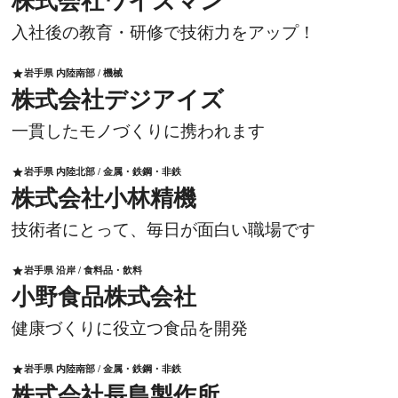
株式会社ワイズマン
入社後の教育・研修で技術力をアップ！
岩手県 内陸南部 / 機械
star
株式会社デジアイズ
一貫したモノづくりに携われます
岩手県 内陸北部 / 金属・鉄鋼・非鉄
star
株式会社小林精機
技術者にとって、毎日が面白い職場です
岩手県 沿岸 / 食料品・飲料
star
小野食品株式会社
健康づくりに役立つ食品を開発
岩手県 内陸南部 / 金属・鉄鋼・非鉄
star
株式会社長島製作所