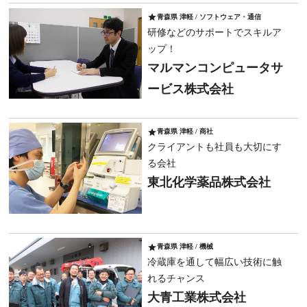
star
青森県 津軽 / ソフトウェア・通信
研修などのサポートでスキルア
ップ！
マルマンコンピュータサ
ービス株式会社
star
青森県 津軽 / 商社
クライアントも社員も大切にす
る会社
東北化学薬品株式会社
star
青森県 津軽 / 機械
冷蔵庫を通して幅広い技術に触
れるチャンス
大青工業株式会社