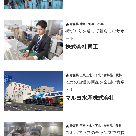
star
青森県 津軽 / 卸売・小売
街づくりを通して暮らしのサポ
ート
株式会社青工
star
青森県 三八上北・下北 / 食料品・飲料
地元の自慢の商品を全国の食卓
へ！
マルヨ水産株式会社
star
青森県 三八上北・下北 / 食料品・飲料
スキルアップのチャンスで成長