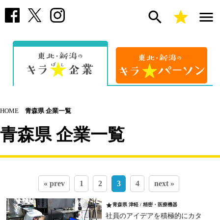
search
star
menu
HOME
青森県 企業一覧
青森県 企業一覧
« prev
1
2
3
4
next »
star
青森県 津軽 / 精密・医療機器
社員のアイデアを積極的にカタ