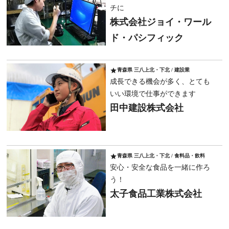
チに
株式会社ジョイ・ワール
ド・パシフィック
star
青森県 三八上北・下北 / 建設業
成長できる機会が多く、とても
いい環境で仕事ができます
田中建設株式会社
star
青森県 三八上北・下北 / 食料品・飲料
安心・安全な食品を一緒に作ろ
う！
太子食品工業株式会社