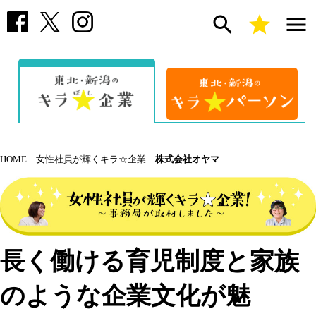
search
star
menu
HOME
女性社員が輝くキラ☆企業
株式会社オヤマ
長く働ける育児制度と家族
のような企業文化が魅