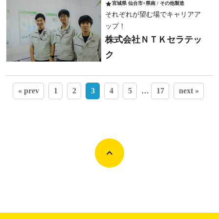
star
宮城県 仙台市+県南 / その他製造
それぞれが望む場でキャリアア
ップ！
株式会社ＮＴＫセラテッ
ク
« prev
1
2
3
4
5
…
17
next »