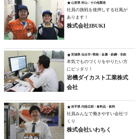
star
山形県 村山 / その他製造
社員の挑戦を後押しする社風が
あります！
株式会社IBUKI
star
宮城県 仙台市+県南 / 金属・鉄鋼・非鉄
本気でものづくりをやりたい方
にピッタリ！
岩機ダイカスト工業株式
会社
star
岩手県 内陸北部 / 食料品・飲料
社員みんなで働きやすい会社づ
くり
株式会社いわちく