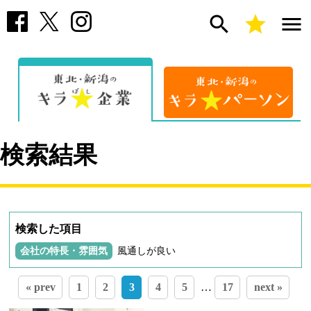
search
star
menu
検索結果
検索した項目
会社の特長・雰囲気
風通しが良い
« prev
1
2
3
4
5
…
17
next »