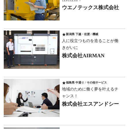
ウエノテックス株式会社
star
新潟県 下越・佐渡 / 機械
人に役立つものを造ることが働
きがいに
株式会社AIRMAN
star
福島県 中通り / その他サービス
地域のために働く夢を叶えるチ
ャンス！
株式会社エスアンドシー