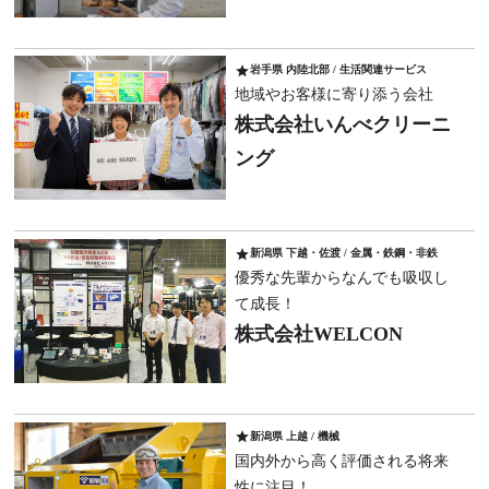
star
岩手県 内陸北部 / 生活関連サービス
地域やお客様に寄り添う会社
株式会社いんべクリーニ
ング
star
新潟県 下越・佐渡 / 金属・鉄鋼・非鉄
優秀な先輩からなんでも吸収し
て成長！
株式会社WELCON
star
新潟県 上越 / 機械
国内外から高く評価される将来
性に注目！