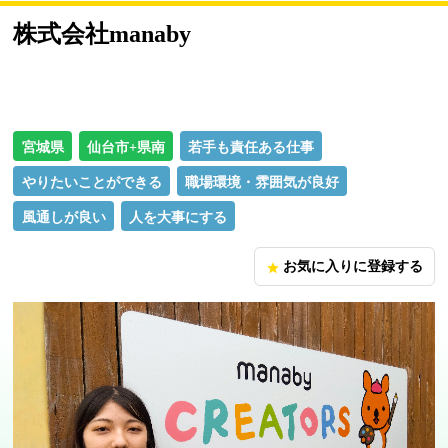
株式会社manaby
宮城県
仙台市+県南
若手も責任ある仕事
やりたいことができる
職場環境・雰囲気が良好
風通しが良い
人を大事にする
お気に入りに登録する
star