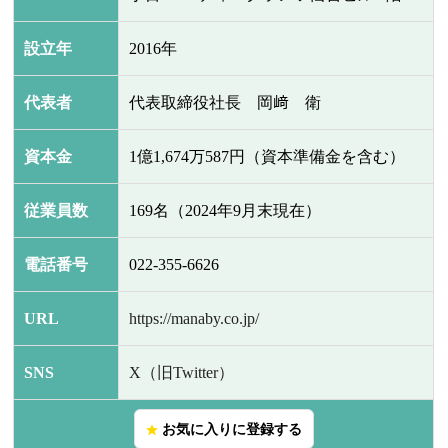
設立年
2016年
代表者
代表取締役社長 岡﨑 衛
資本金
1億1,674万587円（資本準備金を含む）
従業員数
169名（2024年9月末現在）
電話番号
022-355-6626
URL
https://manaby.co.jp/
SNS
X（旧Twitter）
お気に入りに登録する
star