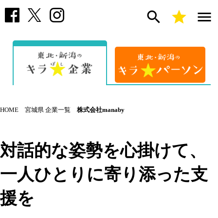
search
star
menu
HOME
宮城県 企業一覧
株式会社manaby
対話的な姿勢を心掛けて、
一人ひとりに寄り添った支
援を