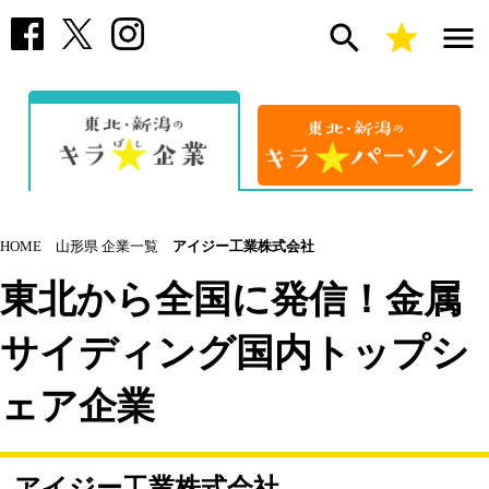
search
star
menu
HOME
山形県 企業一覧
アイジー工業株式会社
東北から全国に発信！金属
サイディング国内トップシ
ェア企業
アイジー工業株式会社