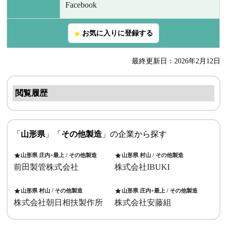
Facebook
お気に入りに登録する
star
最終更新日：2026年2月12日
閲覧履歴
「
山形県
」「
その他製造
」の企業から探す
山形県 庄内+最上 / その他製造
山形県 村山 / その他製造
star
star
前田製管株式会社
株式会社IBUKI
山形県 村山 / その他製造
山形県 庄内+最上 / その他製造
star
star
株式会社朝日相扶製作所
株式会社安藤組