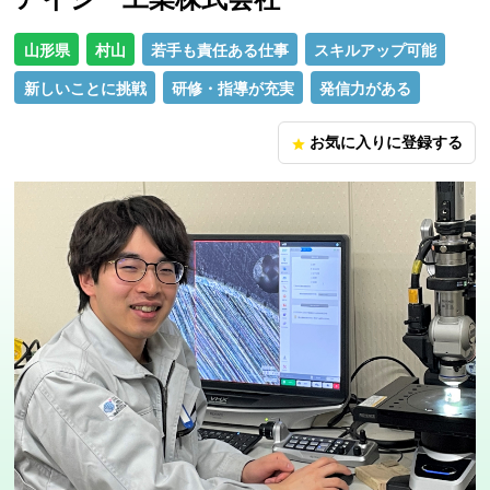
山形県
村山
若手も責任ある仕事
スキルアップ可能
新しいことに挑戦
研修・指導が充実
発信力がある
お気に入りに登録する
star