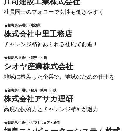
庄司建設工業株式会社
社員同士のフォローで女性も働きやすく
福島県 浜通り / 建設業
star
株式会社中里工務店
チャレンジ精神あふれる社風で前進！
福島県 浜通り / 卸売・小売
star
シオヤ産業株式会社
地域に根差した企業で、地域のための仕事を
福島県 中通り / 金属・鉄鋼・非鉄
star
株式会社アサカ理研
高度な技術力とチャレンジ精神が魅力
福島県 中通り / ソフトウェア・通信
star