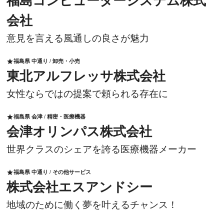
福島コンピューターシステム株式
会社
意見を言える風通しの良さが魅力
福島県 中通り / 卸売・小売
star
東北アルフレッサ株式会社
女性ならではの提案で頼られる存在に
福島県 会津 / 精密・医療機器
star
会津オリンパス株式会社
世界クラスのシェアを誇る医療機器メーカー
福島県 中通り / その他サービス
star
株式会社エスアンドシー
地域のために働く夢を叶えるチャンス！