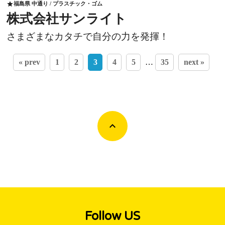
福島県 中通り / プラスチック・ゴム
star
株式会社サンライト
さまざまなカタチで自分の力を発揮！
« prev
1
2
3
4
5
…
35
next »
Follow US