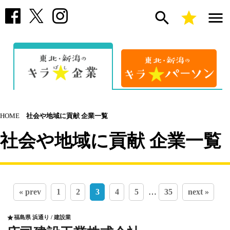
search
star
menu
HOME
社会や地域に貢献 企業一覧
社会や地域に貢献 企業一覧
« prev
1
2
3
4
5
…
35
next »
福島県 浜通り / 建設業
star