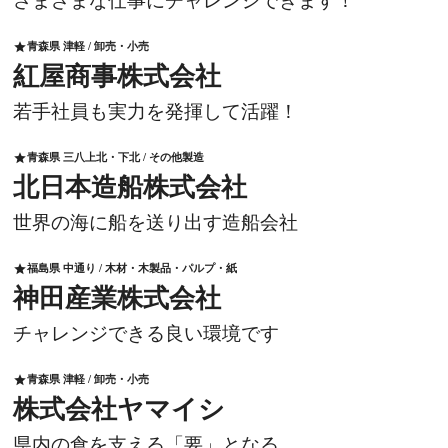
さまざまな仕事にチャレンジできます！
青森県 津軽 / 卸売・小売
star
紅屋商事株式会社
若手社員も実力を発揮して活躍！
青森県 三八上北・下北 / その他製造
star
北日本造船株式会社
世界の海に船を送り出す造船会社
福島県 中通り / 木材・木製品・パルプ・紙
star
神田産業株式会社
チャレンジできる良い環境です
青森県 津軽 / 卸売・小売
star
株式会社ヤマイシ
県内の食を支える「要」となる