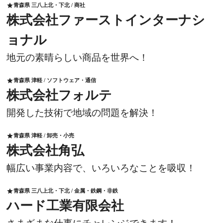
青森県 三八上北・下北 / 商社
star
株式会社ファーストインターナシ
ョナル
地元の素晴らしい商品を世界へ！
青森県 津軽 / ソフトウェア・通信
star
株式会社フォルテ
開発した技術で地域の問題を解決！
青森県 津軽 / 卸売・小売
star
株式会社角弘
幅広い事業内容で、いろいろなことを吸収！
青森県 三八上北・下北 / 金属・鉄鋼・非鉄
star
ハード工業有限会社