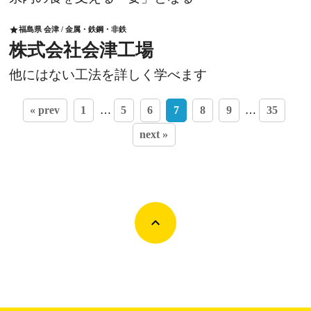
福島県 会津 / 金属・鉄鋼・非鉄
star
株式会社会津工場
他にはない工法を詳しく学べます
« prev
1
…
5
6
7
8
9
…
35
next »