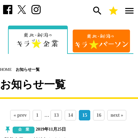
search
star
menu
HOME
お知らせ一覧
お知らせ一覧
« prev
1
…
13
14
15
16
next »
push_pin
2019年11月25日
企 業