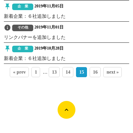
push_pin
2019年11月05日
企 業
新着企業：６社追加しました
info
2019年11月01日
その他
リンクバナーを追加しました
push_pin
2019年10月28日
企 業
新着企業：６社追加しました
« prev
1
…
13
14
15
16
next »