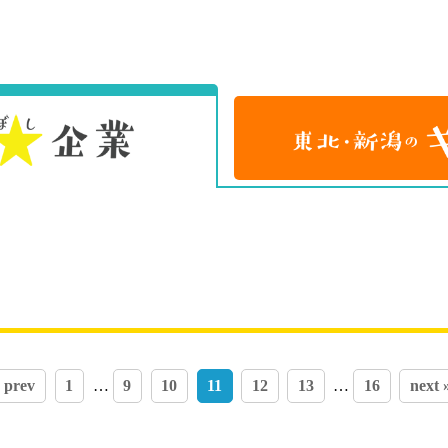
 prev
1
…
9
10
11
12
13
…
16
next 